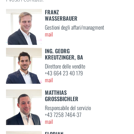
FRANZ
WASSERBAUER
Gestioni degli affari/managment
mail
ING. GEORG
KREUTZINGER, BA
Direttore delle vendite
+43 664 23 40 179
mail
MATTHIAS
GROSSBICHLER
Responsabile del servizio
+43 7258 7464-37
mail
FLORIAN