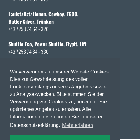
Laufstallstationen, Cowboy, E600,
Butler Silver, Tränken
+43 7258 74 64 - 320
Shuttle Eco, Power Shuttle, Flypit, Lift
+43 7258 74 64 - 330
Wir verwenden auf unserer Website Cookies.
LAMKING
Dies zur Gewährleistung des vollen
Funktionsumfangs unseres Angebots sowie
FEEDING SYSTEMS
zu Analysezwecken. Bitte stimmen Sie der
FOR SHEEP AND GOATS
Verwendung von Cookies zu, um ein für Sie
optimiertes Angebot zu erhalten. Alle
Informationen hierzu finden Sie in unserer
Datenschutzerklärung.
Mehr erfahren