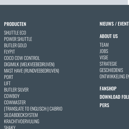
NIEUWS / EVENT
PRODUCTEN
SHUTTLE ECO
ABOUT US
POWER SHUTTLE
TEAM
BUTLER GOLD
JOBS
FLYPIT
VISIE
COCO COW CONTROL
STRATEGIE
DIGIMILK (MELKVEEBEDRIJVEN)
GESCHIEDENIS
MAST HAVE (RUNDVEEBEDRIJVEN)
ONTWIKKELING E
PORT
LIFT
FANSHOP
BUTLER SILVER
COWBOY
DOWNLOAD FOL
COWMASTER
PERS
[TRANSLATE TO ENGLISCH:] CABRIO
SILOABDECKSYSTEM
KRACHTVOERVULING
SHAKY